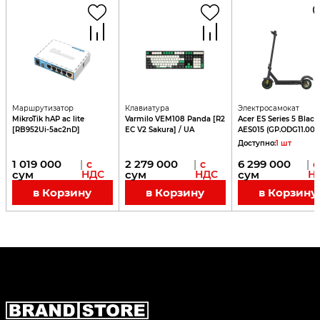
Маршрутизатор
Клавиатура
Электросамокат
MikroTik hAP ac lite
Varmilo VEM108 Panda [R2
Acer ES Series 5 Black
[RB952Ui-5ac2nD]
EC V2 Sakura] / UA
AES015 (GP.ODG11.00L
Доступно
:
1
шт
1 019 000
2 279 000
6 299 000
|
с
|
с
|
с
сум
НДС
сум
НДС
сум
Н
в Корзину
в Корзину
в Корзину