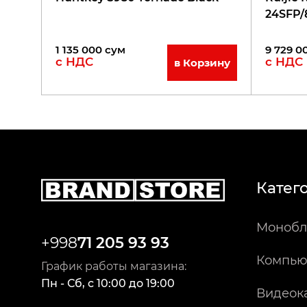
24SFP/
1 135 000
сум
9 729 0
с НДС
с НДС
в Корзину
Катег
Монобл
+998
71 205 93 93
Компью
График работы магазина:
Пн - Сб
,
c
10:00
до
19:00
Видеок