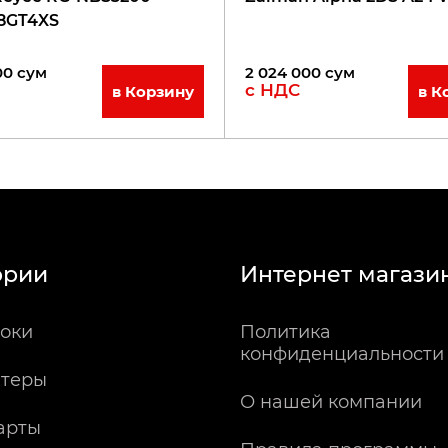
8GT4XS
00
сум
2 024 000
сум
с НДС
в Корзину
в К
ории
Интернет магази
оки
Политика
конфиденциальности
теры
О нашей компании
арты