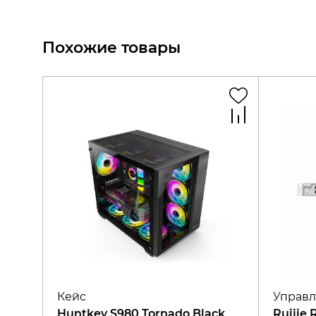
Похожие товары
Кейс
Управл
Huntkey S980 Tornado Black
Ruijie