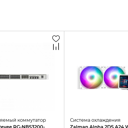
яемый коммутатор
Система охлаждения
 Reyee RG-NBS3200-
Zalman Alpha 2DS A24 