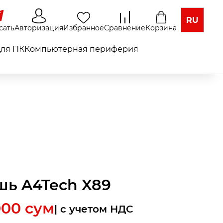
RU
сать
Авторизация
Избранное
Сравнение
Корзина
ля ПК
Компьютерная периферия
ь A4Tech X89
000
сум
| c учетом НДС