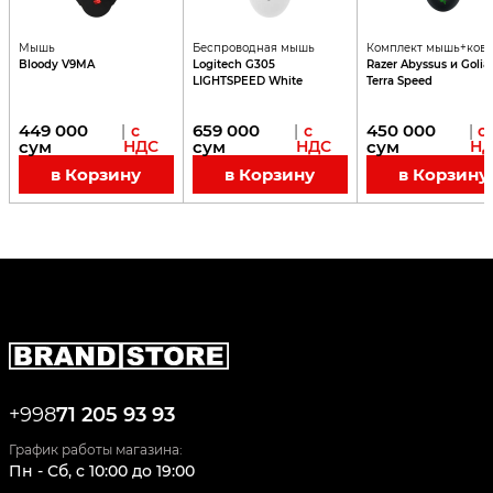
Мышь
Беспроводная мышь
Комплект мышь+ков
Bloody V9MA
Logitech G305
Razer Abyssus и Golia
LIGHTSPEED White
Terra Speed
449 000
659 000
450 000
|
с
|
с
|
с
сум
НДС
сум
НДС
сум
Н
в Корзину
в Корзину
в Корзину
+998
71 205 93 93
График работы магазина:
Пн - Сб
,
c
10:00
до
19:00