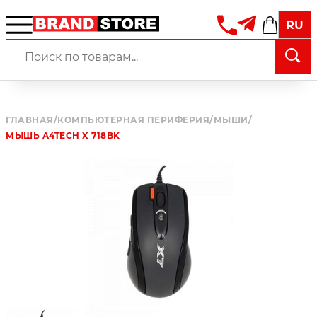
RU
ГЛАВНАЯ
/
КОМПЬЮТЕРНАЯ ПЕРИФЕРИЯ
/
МЫШИ
/
МЫШЬ A4TECH X 718BK