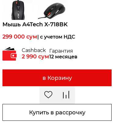
Мышь A4Tech X-718BK
299 000
сум
| c учетом НДС
Cashback
Гарантия
2 990
сум
12 месяцев
в Корзину
Купить в рассрочку