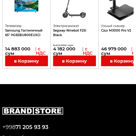
Телевизор
Электросамокат
Умный сканер
Samsung Гостиничный
Segway-Ninebot F25I
Czur M3000 Pro V2
65" HG65BU800EUXCI
Black
6 242 000
сум
14 883 000
4 182 000
46 979 000
|
с
|
с
|
сум
НДС
сум
НДС
сум
Н
в Корзину
в Корзину
в Корзину
+998
71 205 93 93