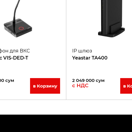
он для ВКС
IP шлюз
ic VIS-DED-T
Yeastar ТА400
00
сум
2 049 000
сум
с НДС
в Корзину
в К