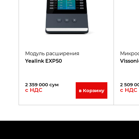
Модуль расширения
Микроф
Yealink EXP50
Visson
2 359 000
сум
2 509 0
с НДС
с НДС
в Корзину