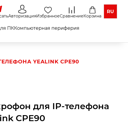
RU
сать
Авторизация
Избранное
Сравнение
Корзина
ля ПК
Компьютерная периферия
ТЕЛЕФОНА YEALINK CPЕ90
рофон для IP-телефона
link CPЕ90