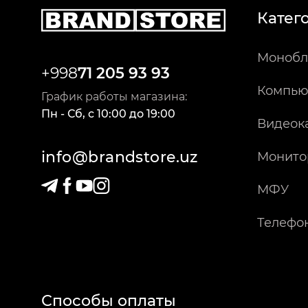
Катег
Монобл
+998
71 205 93 93
Компью
График работы магазина:
Пн - Сб
,
c
10:00
до
19:00
Видеок
info@brandstore.uz
Монито
МФУ
Телефо
Способы оплаты