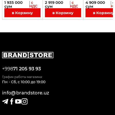
1 935 000
2 919 000
4 909 000
|
с
|
с
|
с
сум
НДС
сум
НДС
сум
Н
в Корзину
в Корзину
в Корзину
+998
71 205 93 93
График работы магазина:
Пн - Сб
,
c
10:00
до
19:00
info@brandstore.uz