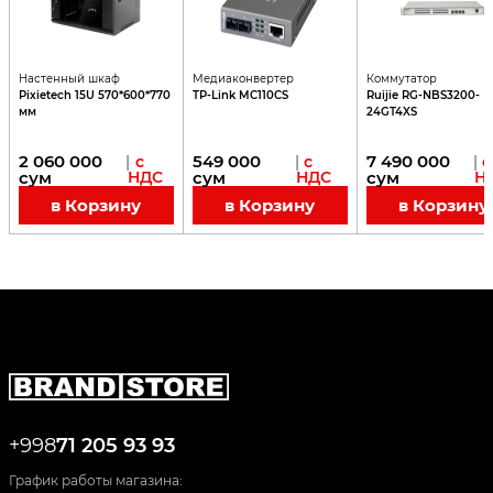
Настенный шкаф
Медиаконвертер
Коммутатор
Pixietech 15U 570*600*770
TP-Link MC110CS
Ruijie RG-NBS3200-
мм
24GT4XS
2 060 000
549 000
7 490 000
|
с
|
с
|
с
сум
НДС
сум
НДС
сум
Н
в Корзину
в Корзину
в Корзину
+998
71 205 93 93
График работы магазина: