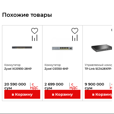
Похожие товары
Коммутатор
Коммутатор
Управляемый коммут
Zyxel XGS1930-28HP
Zyxel GS1350-6HP
TP-Link SG3428XPP-
20 590 000
2 699 000
9 900 000
|
с
|
с
|
с
сум
НДС
сум
НДС
сум
Н
в Корзину
в Корзину
в Корзину