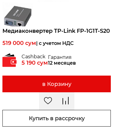
Медиаконвертер TP-Link FP-1G1T-S20
519 000
сум
| c учетом НДС
Cashback
Гарантия
5 190
сум
12 месяцев
в Корзину
Купить в рассрочку