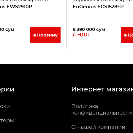
us EWS2910P
EnGenius ECS1528FP
00
сум
9 390 000
сум
с НДС
в Корзину
в К
ории
Интернет магази
оки
Политика
конфиденциальности
теры
О нашей компании