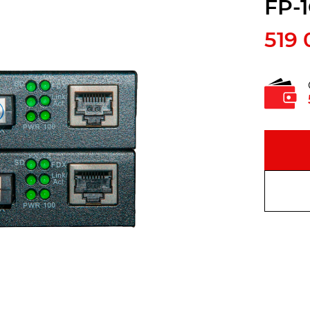
FP-
519