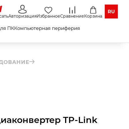
RU
сать
Авторизация
Избранное
Сравнение
Корзина
ля ПК
Компьютерная периферия
УДОВАНИЕ
иаконвертер TP-Link