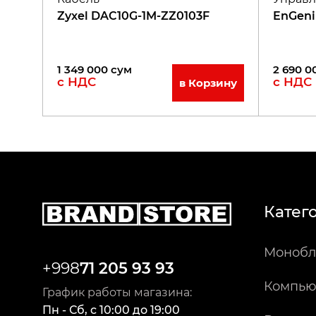
Zyxel DAC10G-1M-ZZ0103F
EnGeni
1 349 000
сум
2 690 0
с НДС
с НДС
в Корзину
Катег
Монобл
+998
71 205 93 93
Компью
График работы магазина:
Пн - Сб
,
c
10:00
до
19:00