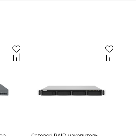
ор
Сетевой RAID-накопитель