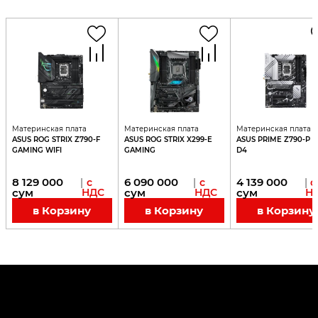
Материнская плата
Материнская плата
Материнская плата
ASUS ROG STRIX Z790-F
ASUS ROG STRIX X299-E
ASUS PRIME Z790-P W
GAMING WIFI
GAMING
D4
8 129 000
6 090 000
4 139 000
|
с
|
с
|
с
сум
НДС
сум
НДС
сум
Н
в Корзину
в Корзину
в Корзину