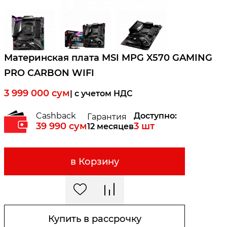
Материнская плата MSI MPG X570 GAMING
PRO CARBON WIFI
3 999 000
сум
| c учетом НДС
Cashback
Доступно:
Гарантия
39 990
сум
3
шт
12 месяцев
в Корзину
Купить в рассрочку