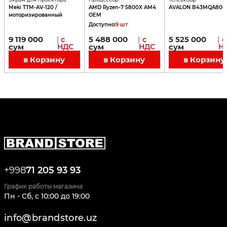
Meki TTM-AV-120 /
AMD Ryzen-7 5800X AM4
AVALON B43MQA800
моторизированный
OEM
Доступно
:
9
шт
9 119 000
5 488 000
5 525 000
|
с
|
с
|
с
сум
НДС
сум
НДС
сум
Н
в Корзину
в Корзину
в Корзину
+998
71 205 93 93
График работы магазина:
Пн - Сб
,
c
10:00
до
19:00
info@brandstore.uz