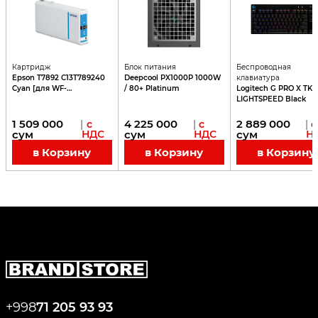
Картридж
Блок питания
Беспроводная
Epson T7892 C13T789240
Deepcool PX1000P 1000W
клавиатура
Cyan [для WF-
/ 80+ Platinum
Logitech G PRO X TKL
5110DW/WF-5620DWF]
LIGHTSPEED Black
1 509 000
4 225 000
2 889 000
|
с
|
с
|
с
сум
НДС
сум
НДС
сум
Н
в Корзину
в Корзину
в Корзину
+998
71 205 93 93