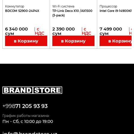
Коммутатор
Wi-Fi система
Процессор
BDCOM S2900-24P4X
TP-Link Deco X10 /AX1500
Intel Core i9-14900KF
(3-pack)
6 340 000
2 390 000
7 499 000
|
с
|
с
|
с
сум
НДС
сум
НДС
сум
Н
в Корзину
в Корзину
в Корзину
+998
71 205 93 93
График работы магазина:
Пн - Сб
,
c
10:00
до
19:00