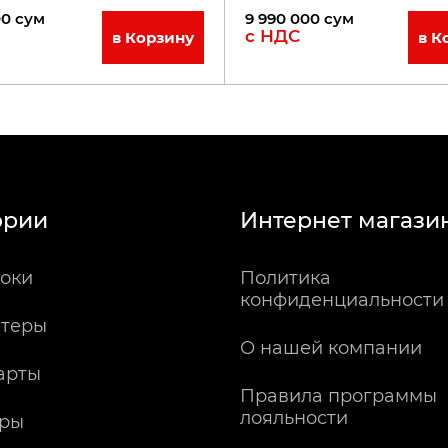
00
сум
9 990 000
сум
с НДС
в Корзину
в К
ории
Интернет магази
оки
Политика
конфиденциальности
теры
О нашей компании
арты
Правила программы
лояльности
ры