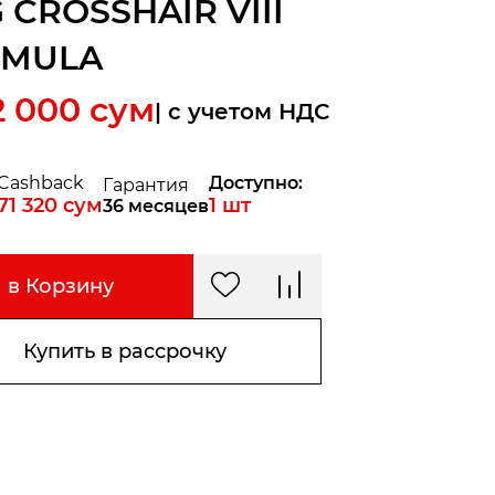
 CROSSHAIR VIII
RMULA
2 000
сум
| c учетом НДС
Cashback
Доступно:
Гарантия
71 320
сум
1
шт
36 месяцев
в Корзину
Купить в рассрочку