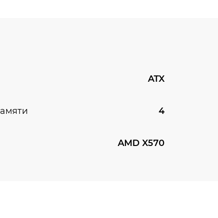
ATX
памяти
4
AMD X570