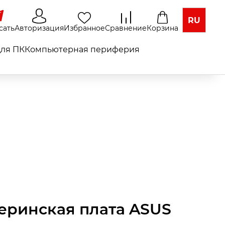
RU
сать
Авторизация
Избранное
Сравнение
Корзина
ля ПК
Компьютерная периферия
еринская плата ASUS