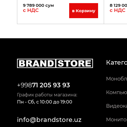
9 789 000
сум
8 129 0
с НДС
с НДС
в Корзину
Катег
Монобл
+998
71 205 93 93
Компью
График работы магазина:
Пн - Сб
,
c
10:00
до
19:00
Видеок
info@brandstore.uz
Монито