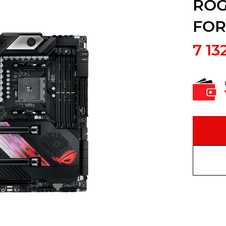
ROG
FO
7 13