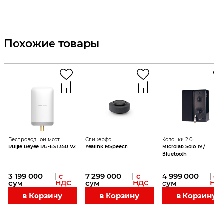
Похожие товары
Беспроводной мост
Спикерфон
Колонки 2.0
Ruijie Reyee RG-EST350 V2
Yealink MSpeech
Microlab Solo 19 /
Bluetooth
3 199 000
7 299 000
4 999 000
|
с
|
с
|
с
сум
НДС
сум
НДС
сум
Н
в Корзину
в Корзину
в Корзину