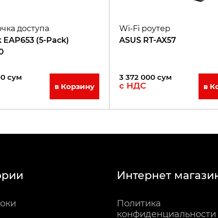
очка доступа
Wi-Fi роутер
k EAP653 (5-Pack)
ASUS RT-AX57
0
00
сум
3 372 000
сум
с НДС
в Корзину
в К
ории
Интернет магази
оки
Политика
конфиденциальности