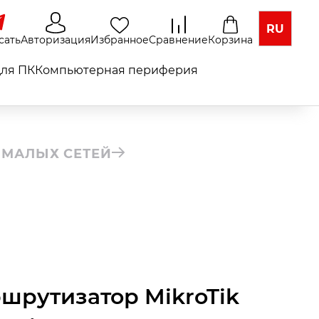
RU
сать
Авторизация
Избранное
Сравнение
Корзина
ля ПК
Компьютерная периферия
 МАЛЫХ СЕТЕЙ
шрутизатор MikroTik