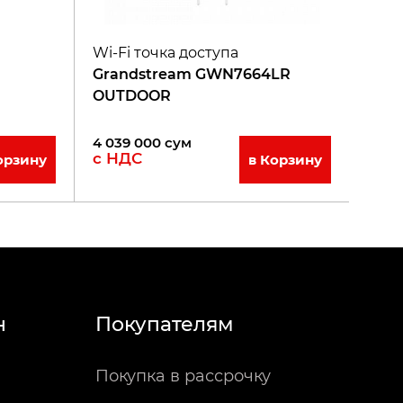
Wi-Fi точка доступа
Grandstream GWN7664LR
OUTDOOR
4 039 000
сум
с НДС
орзину
в Корзину
н
Покупателям
Покупка в рассрочку