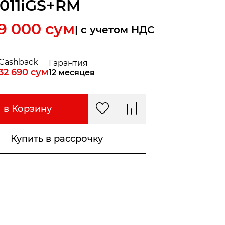
011iGS+RM
9 000
сум
| c учетом НДС
Cashback
Гарантия
32 690
сум
12 месяцев
в Корзину
Купить в рассрочку