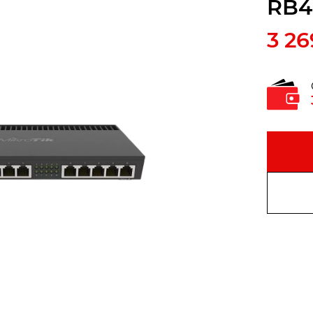
RB4
3 26