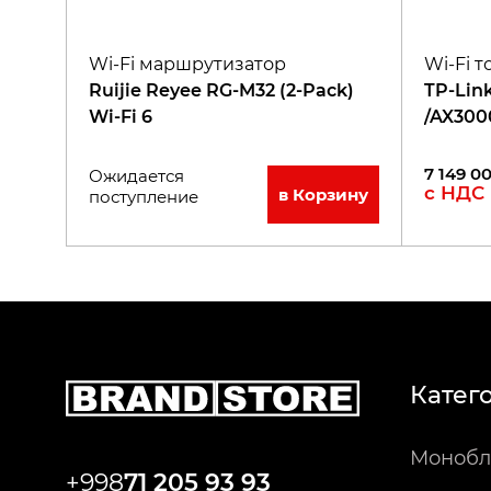
Wi-Fi маршрутизатор
Wi-Fi т
Ruijie Reyee RG-M32 (2-Pack)
TP-Lin
Wi-Fi 6
/AX300
7 149 0
Ожидается
с НДС
в Корзину
поступление
Катег
Монобл
+998
71 205 93 93