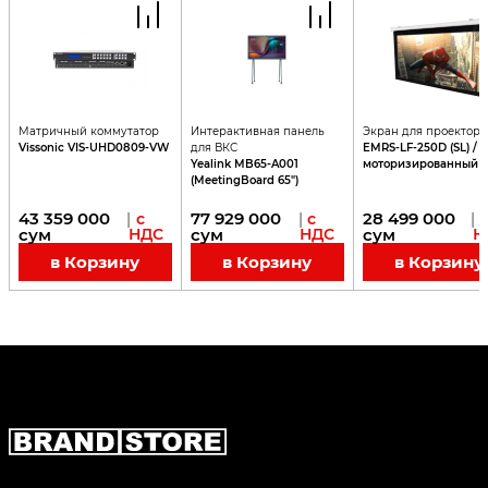
Матричный коммутатор
Интерактивная панель
Экран для проектора
Vissonic VIS-UHD0809-VW
для ВКС
EMRS-LF-250D (SL) /
Yealink MB65-A001
моторизированный
(MeetingBoard 65")
43 359 000
77 929 000
28 499 000
|
с
|
с
|
сум
НДС
сум
НДС
сум
Н
в Корзину
в Корзину
в Корзину