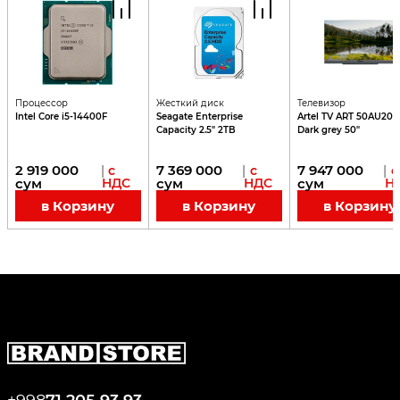
Процессор
Жесткий диск
Телевизор
Intel Core i5-14400F
Seagate Enterprise
Artel TV ART 50AU20K
Capacity 2.5" 2TB
Dark grey 50"
2 919 000
7 369 000
7 947 000
|
с
|
с
|
с
сум
НДС
сум
НДС
сум
Н
в Корзину
в Корзину
в Корзину