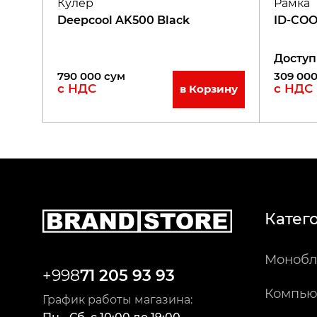
Кулер
Рамка
Deepcool AK500 Black
ID-COO
Доступ
790 000
сум
309 00
с НДС
с НДС
в Корзину
Катег
Монобл
+998
71 205 93 93
Компью
График работы магазина: