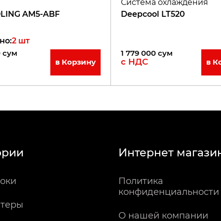
Система охлаждения
LING AM5-ABF
Deepcool LT520
но
:
2
шт
0
сум
1 779 000
сум
с НДС
в Корзину
в К
ории
Интернет магази
оки
Политика
конфиденциальности
теры
О нашей компании