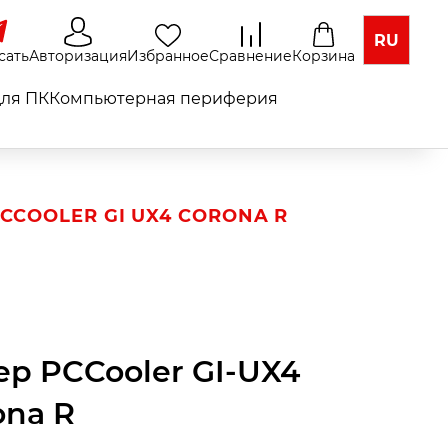
RU
сать
Авторизация
Избранное
Сравнение
Корзина
ля ПК
Компьютерная периферия
CCOOLER GI UX4 CORONA R
ер PCCooler GI-UX4
ona R