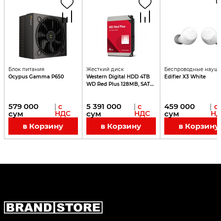
Блок питания
Жесткий диск
Беспроводные науш
Ocypus Gamma P650
Western Digital HDD 4TB
Edifier X3 White
WD Red Plus 128MB, SATA
III, 5400 RPM
579 000
5 391 000
459 000
|
с
|
с
|
с
сум
НДС
сум
НДС
сум
Н
в Корзину
в Корзину
в Корзину