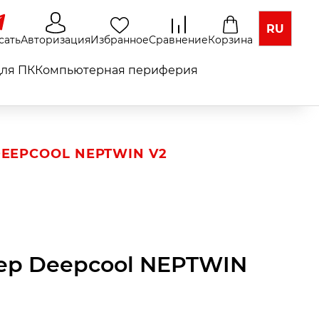
RU
сать
Авторизация
Избранное
Сравнение
Корзина
ля ПК
Компьютерная периферия
DEEPCOOL NEPTWIN V2
ер Deepcool NEPTWIN