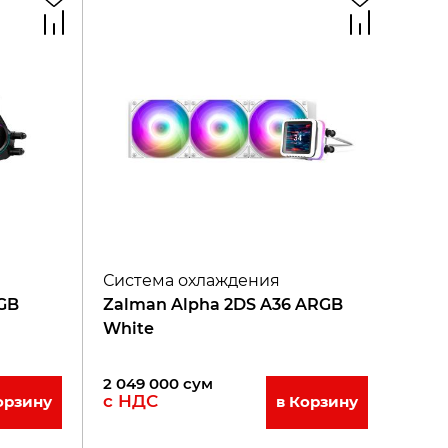
Система охлаждения
GB
Zalman Alpha 2DS A36 ARGB
White
2 049 000
сум
с НДС
орзину
в Корзину