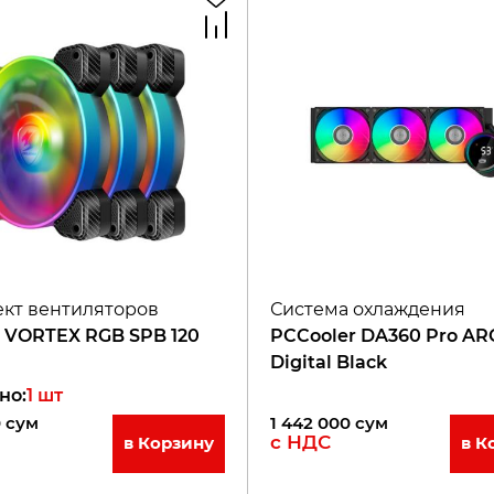
кт вентиляторов
Система охлаждения
 VORTEX RGB SPB 120
PCCooler DA360 Pro AR
Digital Black
но
:
1
шт
0
сум
1 442 000
сум
с НДС
в Корзину
в К