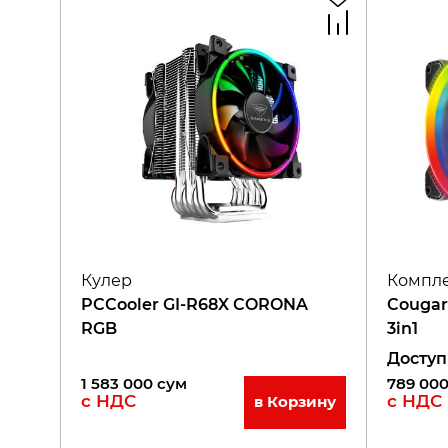
Кулер
Компле
PCCooler GI-R68X CORONA
Cougar
RGB
3in1
Доступ
1 583 000
сум
789 00
с НДС
с НДС
в Корзину