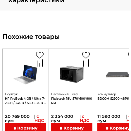
Характеристики
Похожие товары
Ноутбук
Настенный шкаф
Коммутатор
HP ProBook 4 G1i / Ultra 7-
Pixietech 18U 570*600*900
BDCOM S2900-48P6X
255H / 24GB / SSD 512GB /
мм
16"
20 769 000
2 354 000
11 590 000
|
с
|
с
|
с
сум
НДС
сум
НДС
сум
Н
в Корзину
в Корзину
в Корзину