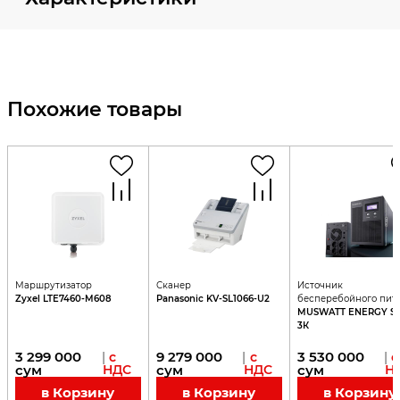
Похожие товары
Маршрутизатор
Сканер
Источник
Zyxel LTE7460-M608
Panasonic KV-SL1066-U2
бесперебойного пит
MUSWATT ENERGY S
3К
3 299 000
9 279 000
3 530 000
|
с
|
с
|
с
сум
НДС
сум
НДС
сум
Н
в Корзину
в Корзину
в Корзину