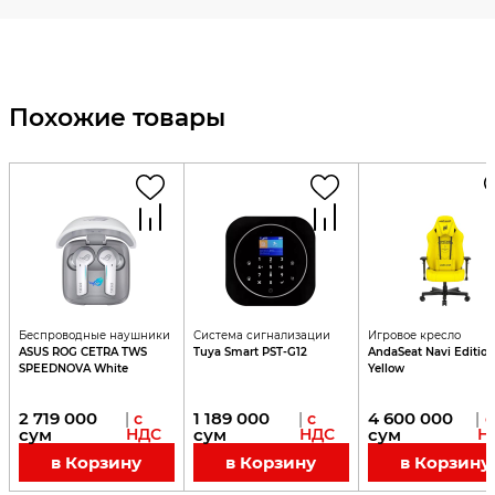
Похожие товары
Беспроводные наушники
Система сигнализации
Игровое кресло
ASUS ROG CETRA TWS
Tuya Smart PST-G12
AndaSeat Navi Edition
SPEEDNOVA White
Yellow
2 719 000
1 189 000
4 600 000
|
с
|
с
|
с
сум
НДС
сум
НДС
сум
Н
в Корзину
в Корзину
в Корзину