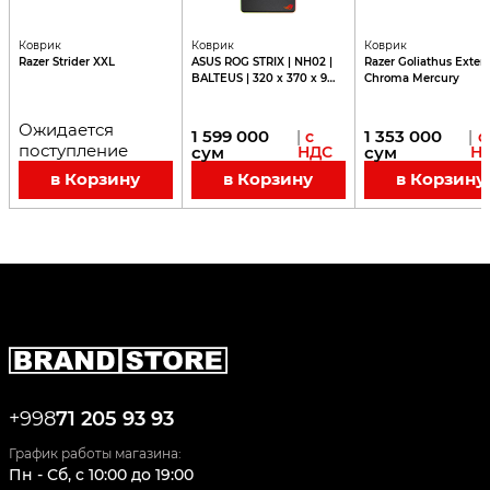
Коврик
Коврик
Коврик
Razer Strider XXL
ASUS ROG STRIX | NH02 |
Razer Goliathus Exte
BALTEUS | 320 х 370 х 9
Chroma Mercury
мм | 90MP0110-B0UA00
Ожидается
1 599 000
1 353 000
|
с
|
с
поступление
сум
НДС
сум
Н
в Корзину
в Корзину
в Корзину
+998
71 205 93 93
График работы магазина:
Пн - Сб
,
c
10:00
до
19:00