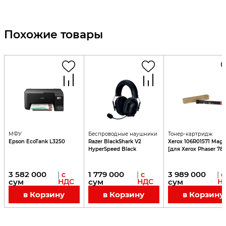
Похожие товары
МФУ
Беспроводные наушники
Тонер-картридж
Epson EcoTank L3250
Razer BlackShark V2
Xerox 106R01571 Mage
HyperSpeed Black
[для Xerox Phaser 78
3 582 000
1 779 000
3 989 000
|
с
|
с
|
с
сум
НДС
сум
НДС
сум
Н
в Корзину
в Корзину
в Корзину