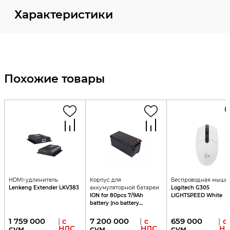
Характеристики
Похожие товары
HDMI-удлинитель
Корпус для
Беспроводная мышь
Lenkeng Extender LKV383
аккумуляторной батареи
Logitech G305
ION for 80pcs 7/9Ah
LIGHTSPEED White
battery (no battery
charger)
1 759 000
7 200 000
659 000
|
с
|
с
|
с
сум
НДС
сум
НДС
сум
НД