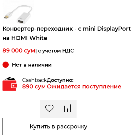
Конвертер-переходник - с mini DisplayPort
на HDMI White
89 000
сум
| c учетом НДС
Нет в наличии
Cashback
Доступно:
890
сум
Ожидается поступление
Купить в рассрочку