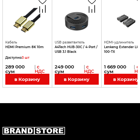
Кабель
USB разветвитель
HDMI-удлинитель
HDMI Premium 8K 10m
A4Tech HUB-30C / 4-Port /
Lenkeng Extender LK
USB 3.1 Black
100-TX
Доступно
:
3
шт
289 000
249 000
1 669 000
|
с
|
с
|
с
сум
НДС
сум
НДС
сум
Н
в Корзину
в Корзину
в Корзину