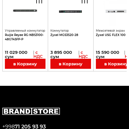
Управляемый коммутатор
Коммутатор
Межсетевой экран
Ruijie Reyee RG-NBS3100-
Zyxel MGS3520-28
Zyxel USG FLEX 100
48GT4SFP-P
11 029 000
3 895 000
15 590 000
|
с
|
с
|
с
сум
НДС
сум
НДС
сум
Н
в Корзину
в Корзину
в Корзину
+998
71 205 93 93