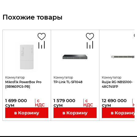
Похожие товары
Коммутатор
Коммутатор
Коммутатор
MikroTik PowerBox Pro
TP-Link TL-SF1048
Ruijie RG-NBS5100-
[RB960PGS-PB]
48GT4SFP
1 699 000
1 579 000
12 690 000
|
с
|
с
|
с
сум
НДС
сум
НДС
сум
Н
в Корзину
в Корзину
в Корзину