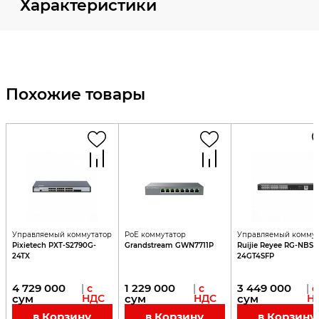
Характеристики
Похожие товары
Управляемый коммутатор
PoE коммутатор
Управляемый коммут
Pixietech PXT-S2790G-
Grandstream GWN7711P
Ruijie Reyee RG-NBS3
24TX
24GT4SFP
4 729 000
1 229 000
3 449 000
|
с
|
с
|
с
сум
НДС
сум
НДС
сум
Н
в Корзину
в Корзину
в Корзину