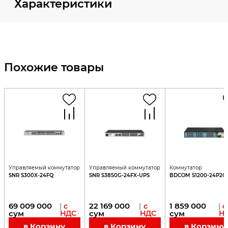
Характеристики
Похожие товары
Управляемый коммутатор
Управляемый коммутатор
Коммутатор
SNR S300X-24FQ
SNR S3850G-24FX-UPS
BDCOM S1200-24P2G
69 009 000
22 169 000
1 859 000
|
с
|
с
|
с
сум
НДС
сум
НДС
сум
Н
в Корзину
в Корзину
в Корзину