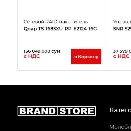
Сетевой RAID-накопитель
Управл
Qnap TS-1683XU-RP-E2124-16G
SNR S2
156 049 000
сум
37 579 
с НДС
с НДС
в Корзину
Катег
Монобл