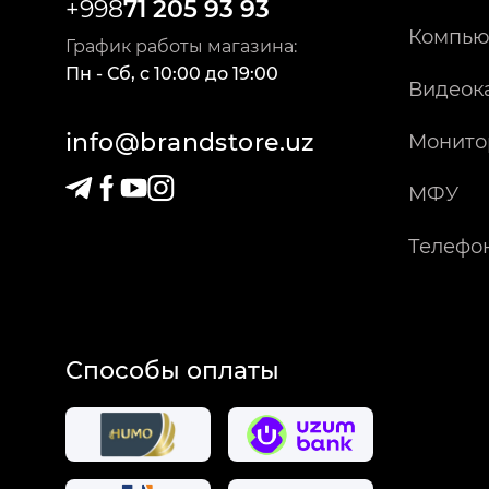
+998
71 205 93 93
Компью
График работы магазина:
Пн - Сб
,
c
10:00
до
19:00
Видеок
info@brandstore.uz
Монито
МФУ
Телефо
Способы оплаты