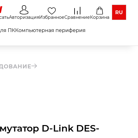
RU
сать
Авторизация
Избранное
Сравнение
Корзина
ля ПК
Компьютерная периферия
УДОВАНИЕ
мутатор D-Link DES-