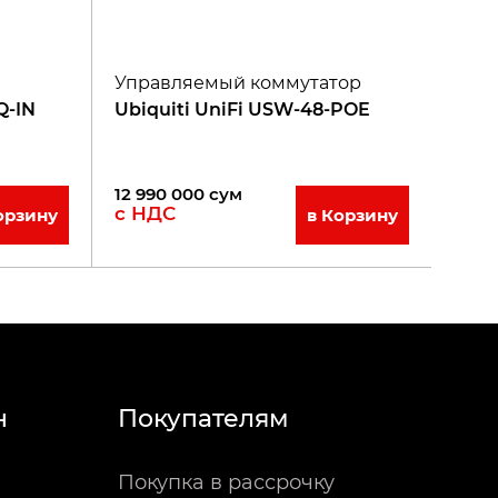
Управляемый коммутатор
Q-IN
Ubiquiti UniFi USW-48-POE
12 990 000
сум
с НДС
орзину
в Корзину
н
Покупателям
Покупка в рассрочку