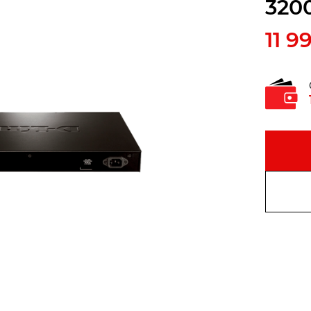
320
11 9