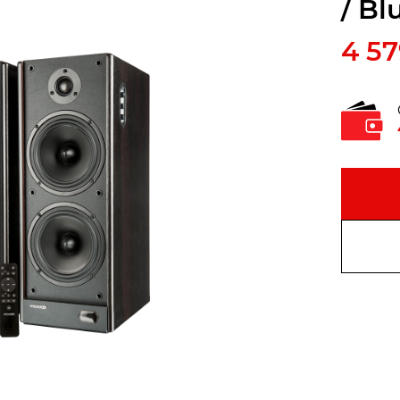
/ Bl
4 5