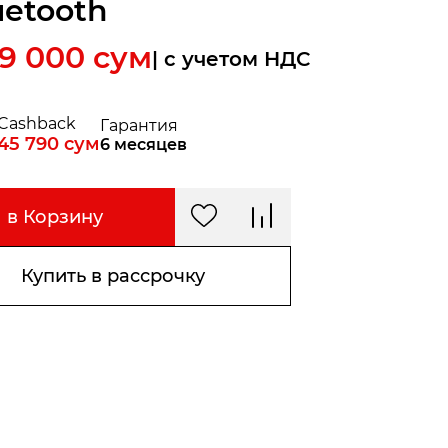
uetooth
79 000
сум
| c учетом НДС
Cashback
Гарантия
45 790
сум
6 месяцев
в Корзину
Купить в рассрочку