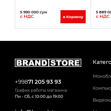
5 990 000
сум
5 889 0
с НДС
с НДС
в Корзину
Катег
Монобл
+998
71 205 93 93
Компью
График работы магазина:
Пн - Сб
,
c
10:00
до
19:00
Видеок