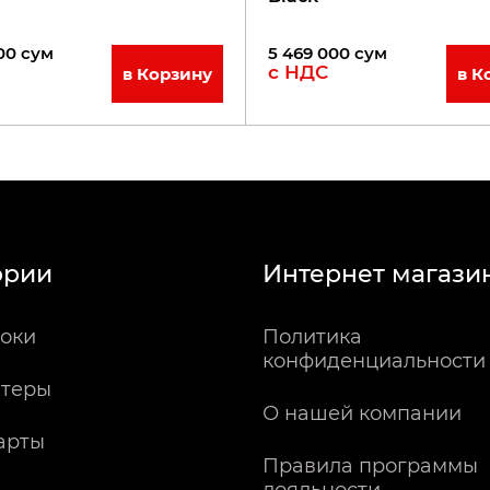
00
сум
5 469 000
сум
с НДС
в Корзину
в К
ории
Интернет магази
оки
Политика
конфиденциальности
теры
О нашей компании
арты
Правила программы