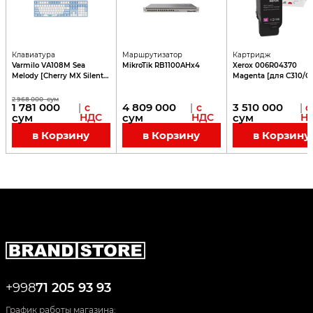
Клавиатура
Маршрутизатор
Картридж
Varmilo VA108M Sea
MikroTik RB1100AHx4
Xerox 006R04370
Melody [Cherry MX Silent
Magenta [для C310/C3
Red]
5500 стр
2 968 000
сум
1 781 000
4 809 000
3 510 000
|
с
|
с
|
с
сум
НДС
сум
НДС
сум
Н
в Корзину
в Корзину
в Корзину
+998
71 205 93 93
График работы магазина: