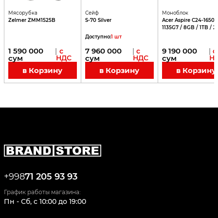
Мясорубка
Сейф
Моноблок
Zelmer ZMM1525B
S-70 Silver
Acer Aspire C24-1650 /
1135G7 / 8GB / 1TB / 23
Доступно
:
1
шт
1 590 000
7 960 000
9 190 000
|
с
|
с
|
с
сум
НДС
сум
НДС
сум
Н
в Корзину
в Корзину
в Корзину
+998
71 205 93 93
График работы магазина:
Пн - Сб
,
c
10:00
до
19:00