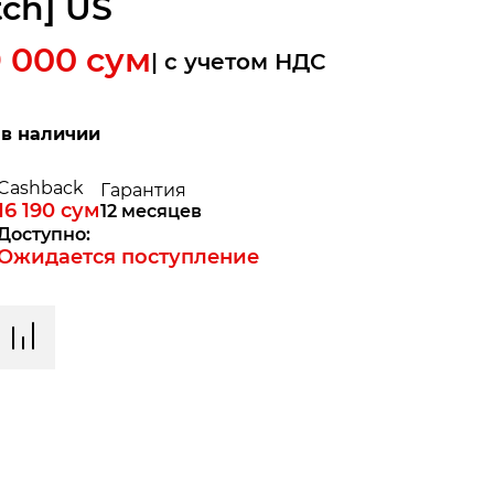
tch] US
9 000
сум
| c учетом НДС
 в наличии
Cashback
Гарантия
16 190
сум
12 месяцев
Доступно:
Ожидается поступление