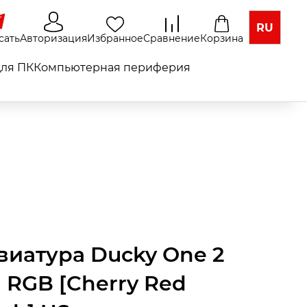
RU
сать
Авторизация
Избранное
Сравнение
Корзина
ля ПК
Компьютерная периферия
виатура Ducky One 2
i RGB [Cherry Red