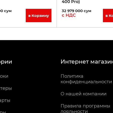
400 Pro)
00
сум
32 979 000
сум
с НДС
в Корзину
в К
ории
Интернет магази
оки
Политика
конфиденциальности
теры
О нашей компании
арты
Правила программы
лояльности
ры