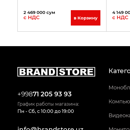
2 469 000
сум
4 149 0
с НДС
с НДС
в Корзину
Катег
Монобл
+998
71 205 93 93
Компью
График работы магазина:
Пн - Сб
,
c
10:00
до
19:00
Видеок
info@brandstore.uz
Монито