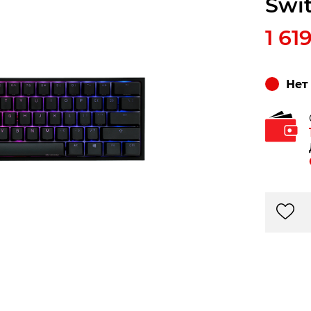
Swi
1 61
Нет