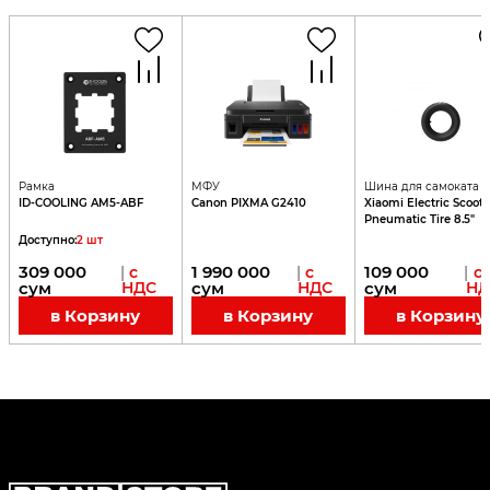
Рамка
МФУ
Шина для самоката
ID-COOLING AM5-ABF
Canon PIXMA G2410
Xiaomi Electric Scoote
Pneumatic Tire 8.5"
Доступно
:
2
шт
309 000
1 990 000
109 000
|
с
|
с
|
с
сум
НДС
сум
НДС
сум
НД
в Корзину
в Корзину
в Корзину