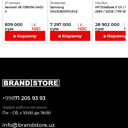
IP-камера
Телевизор
Ноутбук
Aevision AE-13B01M-2402-
Samsung
HP EliteBook X G1i / Ul
V
UE43U8001FUXUZ
258V / 32GB / 1TB SSD 
839 000
7 297 000
28 902 000
|
с
|
с
|
сум
НДС
сум
НДС
сум
Н
в Корзину
в Корзину
в Корзину
+998
71 205 93 93
График работы магазина:
Пн - Сб
,
c
10:00
до
19:00
info@brandstore.uz