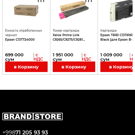
Емкость отработанных
Тонер-картридж
Картридж
чернил
Xerox Prime Link
Epson T6161 C13T6161
Epson C13T724000
C9265/C9275/C9281
Black [для Epson B-
Magenta (37500 стр)
300/B-310N/B-500DN
699 000
1 951 000
1 009 000
|
с
|
с
|
с
сум
НДС
сум
НДС
сум
Н
в Корзину
в Корзину
в Корзину
+998
71 205 93 93