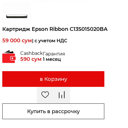
Картридж Epson Ribbon C13S015020BA
59 000
сум
| c учетом НДС
Cashback
Гарантия
590
сум
1 месяц
в Корзину
Купить в рассрочку