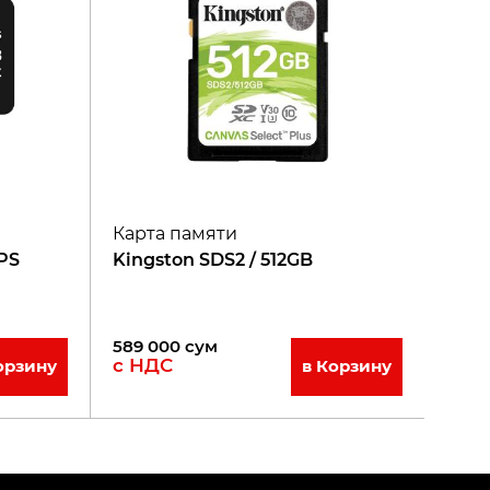
Карта памяти
PS
Kingston SDS2 / 512GB
589 000
сум
с НДС
орзину
в Корзину