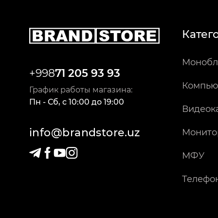
Катег
Монобл
+998
71 205 93 93
Компью
График работы магазина:
Пн - Сб
,
c
10:00
до
19:00
Видеок
info@brandstore.uz
Монито
МФУ
Телефо