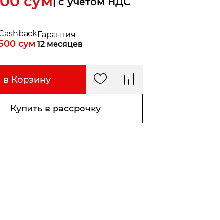
000
сум
| c учетом НДС
Cashback
Гарантия
500
сум
12 месяцев
в Корзину
Купить в рассрочку