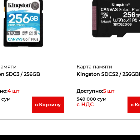
памяти
Карта памяти
on SDG3 / 256GB
Kingston SDCS2 / 256GB
но
:
4
шт
Доступно
:
5
шт
сум
549 000
сум
с НДС
в Корзину
в К