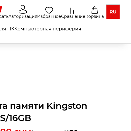
RU
сать
Авторизация
Избранное
Сравнение
Корзина
ля ПК
Компьютерная периферия
та памяти Kingston
S/16GB