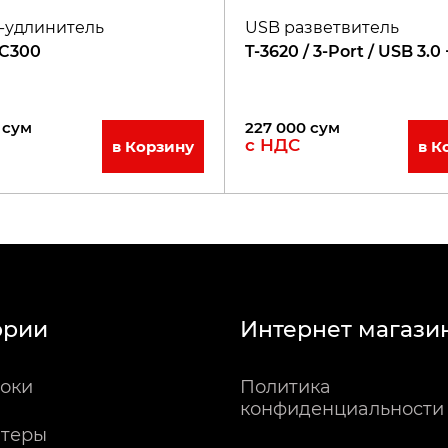
-удлинитель
USB разветвитель
PC300
T-3620 / 3-Port / USB 3.0
сум
227 000
сум
с НДС
в Корзину
в К
ории
Интернет магази
оки
Политика
конфиденциальности
теры