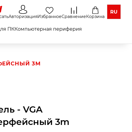
RU
сать
Авторизация
Избранное
Сравнение
Корзина
ля ПК
Компьютерная периферия
РФЕЙСНЫЙ 3M
ель - VGA
ерфейсный 3m