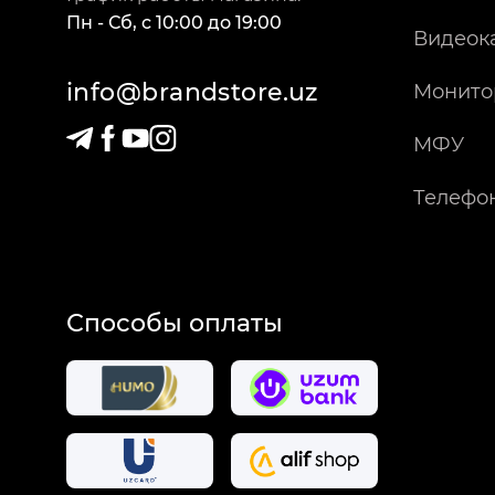
Пн - Сб
,
c
10:00
до
19:00
Видеок
info@brandstore.uz
Монито
МФУ
Телефо
Способы оплаты