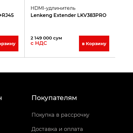
HDMI-удлинитель
 +RJ45
Lenkeng Extender LKV383PRO
2 149 000
сум
с НДС
орзину
в Корзину
н
Покупателям
Покупка в рассрочку
Доставка и оплата