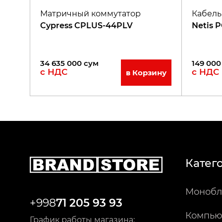
Матричный коммутатор
Кабель
Cypress CPLUS-44PLV
Netis 
34 635 000
сум
149 000
с НДС
с НДС
в Корзину
Катег
Монобл
+998
71 205 93 93
Компью
График работы магазина: