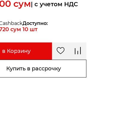
000
сум
| c учетом НДС
Cashback
Доступно:
720
сум
10
шт
в Корзину
Купить в рассрочку