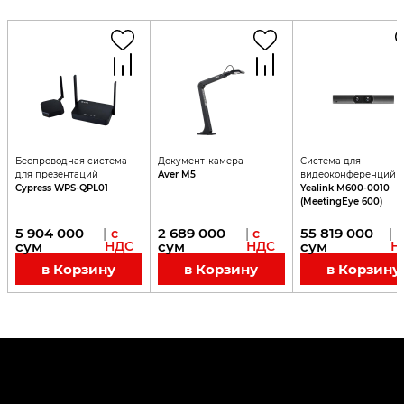
Беспроводная система
Документ-камера
Система для
для презентаций
Aver M5
видеоконференций
Cypress WPS-QPL01
Yealink M600-0010
(MeetingEye 600)
5 904 000
2 689 000
55 819 000
|
с
|
с
|
с
сум
НДС
сум
НДС
сум
Н
в Корзину
в Корзину
в Корзину