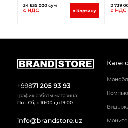
34 635 000
сум
2 739 0
с НДС
с НДС
в Корзину
Катег
Монобл
+998
71 205 93 93
Компью
График работы магазина:
Пн - Сб
,
c
10:00
до
19:00
Видеок
info@brandstore.uz
Монито