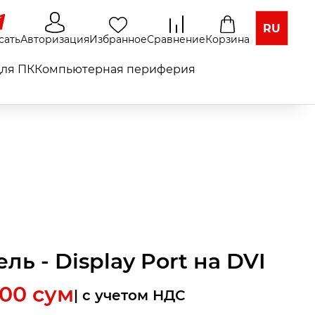
RU
сать
Авторизация
Избранное
Сравнение
Корзина
ля ПК
Компьютерная периферия
ль - Display Port на DVI
000
сум
| c учетом НДС