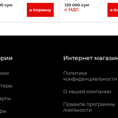
00
сум
120 000
сум
с НДС
в Корзину
в К
ории
Интернет магази
оки
Политика
конфиденциальности
теры
О нашей компании
арты
Правила программы
лояльности
ры