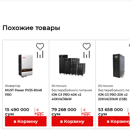
Похожие товары
Инвертор
Источник
Источник
MUST Power PV35-8048
бесперебойного питания
бесперебойного пит
PRO
ION G3 PRO-40K v2
ION G3 PRO-20K v2
40KVA/36kW
20KVA/20kW (CSB)
15 490 000
79 268 000
53 658 000
|
с
|
с
|
сум
НДС
сум
НДС
сум
Н
в Корзину
в Корзину
в Корзину