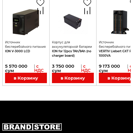
Источник
Корпус для
Источник
бесперебойного питания
аккумуляторной батареи
бесперебойного пит
ION V-3000 LCD
ION for 12pcs 7Ah/9Ah (no
VERTIV Liebert GXT R
charger board)
1000VA
5 570 000
3 750 000
9 173 000
|
с
|
с
|
с
сум
НДС
сум
НДС
сум
Н
в Корзину
в Корзину
в Корзину