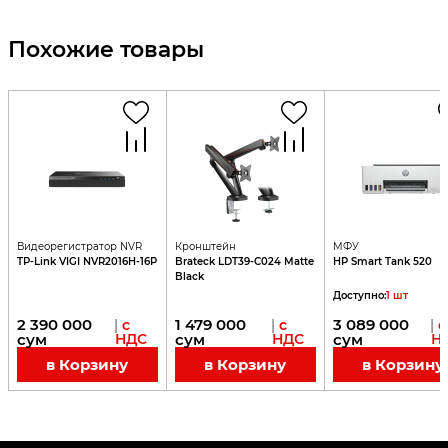
Похожие товары
Видеорегистратор NVR
Кронштейн
МФУ
TP-Link VIGI NVR2016H-16P
Brateck LDT39-C024 Matte
HP Smart Tank 520
Black
Доступно
:
1
шт
2 390 000
1 479 000
3 089 000
|
с
|
с
|
с
сум
НДС
сум
НДС
сум
Н
в Корзину
в Корзину
в Корзину