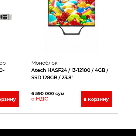
ор
Моноблок
0-
Atech HASF24 / i3-12100 / 4GB /
SSD 128GB / 23.8"
6 590 000
сум
с НДС
орзину
в Корзину