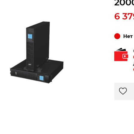
200
6 3
Нет