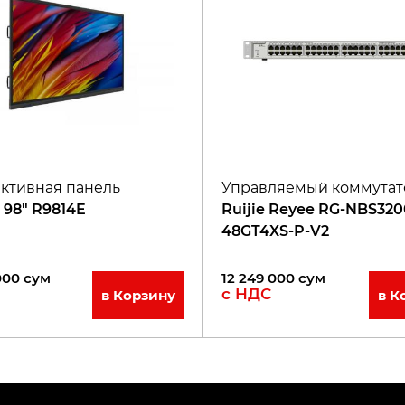
ктивная панель
Управляемый коммутат
 98" R9814E
Ruijie Reyee RG-NBS320
48GT4XS-P-V2
000
сум
12 249 000
сум
с НДС
в Корзину
в К