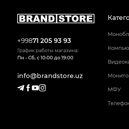
Катег
Монобл
+998
71 205 93 93
Компью
График работы магазина:
Пн - Сб
,
c
10:00
до
19:00
Видеок
info@brandstore.uz
Монито
МФУ
Телефо