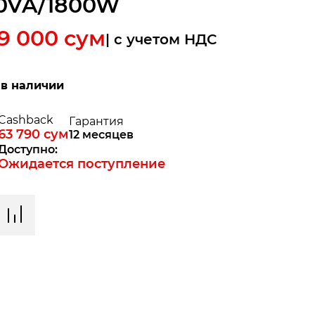
0VA/1800W
79 000
сум
| c учетом НДС
 в наличии
Cashback
Гарантия
63 790
сум
12 месяцев
Доступно:
Ожидается поступление