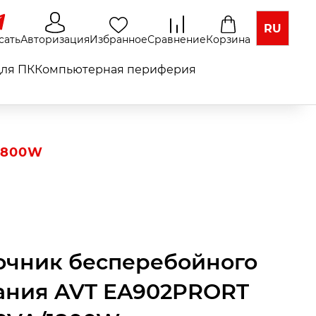
RU
сать
Авторизация
Избранное
Сравнение
Корзина
ля ПК
Компьютерная периферия
1800W
очник бесперебойного
ания AVT EA902PRORT