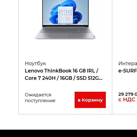
Ноутбук
Интера
Lenovo ThinkBook 16 G8 IRL /
e-SURF
Core 7 240H / 16GB / SSD 512GB /
16" WUXGA
29 279 
Ожидается
с НДС
в Корзину
поступление