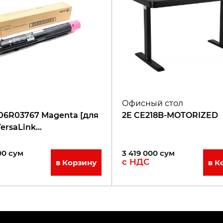
Офисный стол
106R03767 Magenta [для
2E CE218B-MOTORIZED
VersaLink
N/C7000DN]
00
сум
3 419 000
сум
с НДС
в Корзину
в К