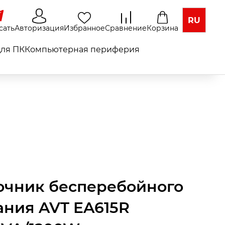
RU
сать
Авторизация
Избранное
Сравнение
Корзина
ля ПК
Компьютерная периферия
очник бесперебойного
ания AVT EA615R