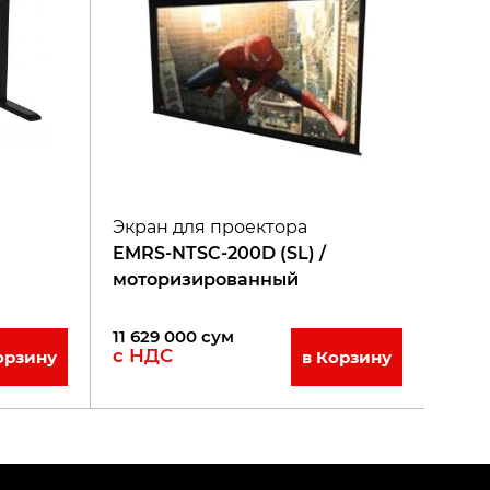
Экран для проектора
EMRS-NTSC-200D (SL) /
моторизированный
11 629 000
сум
с НДС
орзину
в Корзину