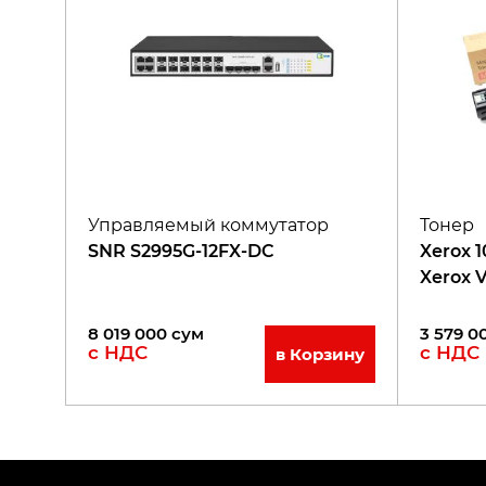
Управляемый коммутатор
Тонер
SNR S2995G-12FX-DC
Xerox 
Xerox 
C7000
8 019 000
сум
3 579 0
с НДС
с НДС
в Корзину