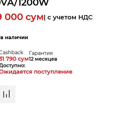
0VA/1200W
9 000
сум
| c учетом НДС
 в наличии
Cashback
Гарантия
31 790
сум
12 месяцев
Доступно:
Ожидается поступление