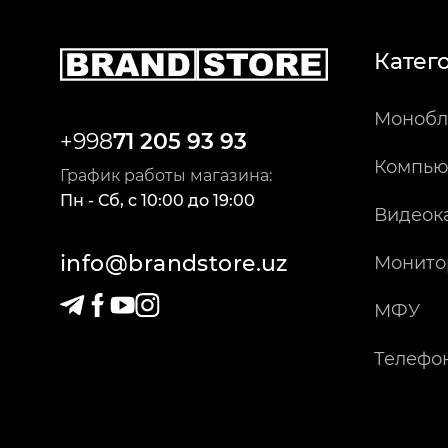
Катег
Монобл
+998
71 205 93 93
Компью
График работы магазина:
Пн - Сб
,
c
10:00
до
19:00
Видеок
info@brandstore.uz
Монито
МФУ
Телефо