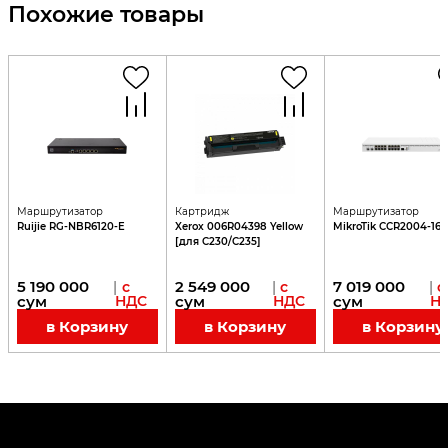
Похожие товары
Маршрутизатор
Картридж
Маршрутизатор
Ruijie RG-NBR6120-E
Xerox 006R04398 Yellow
MikroTik CCR2004-16G
[для C230/C235]
5 190 000
2 549 000
7 019 000
|
с
|
с
|
с
сум
НДС
сум
НДС
сум
Н
в Корзину
в Корзину
в Корзину